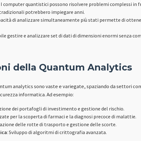
: I computer quantistici possono risolvere problemi complessi in f
radizionali potrebbero impiegare anni.
pacità di analizzare simultaneamente più stati permette di ottenere
ibile gestire e analizzare set di dati di dimensioni enormi senza c
oni della Quantum Analytics
ntum analytics sono vaste e variegate, spaziando da settori come
 sicurezza informatica. Ad esempio:
zione dei portafogli di investimento e gestione del rischio.
nzate per la scoperta di farmaci e la diagnosi precoce di malattie.
azione delle rotte di trasporto e gestione delle scorte.
ica
: Sviluppo di algoritmi di crittografia avanzata.