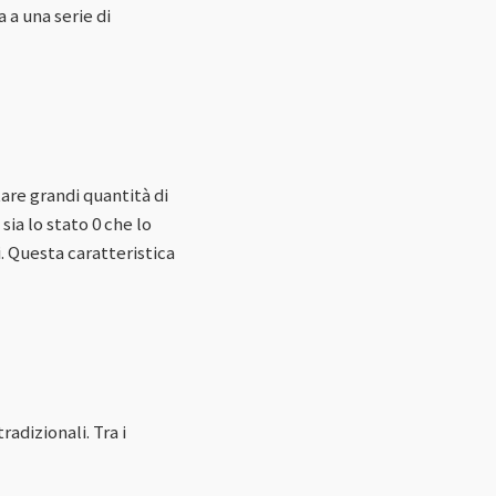
 a una serie di
are grandi quantità di
ia lo stato 0 che lo
i. Questa caratteristica
adizionali. Tra i