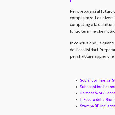
Per prepararsi al futuro
competenze. Le università
computing e la quantum a
lungo termine che includ
In conclusione, la quant
dell'analisi dati. Prepar
per sfruttare appieno le
Social Commerce: St
Subscription Econo
Remote Work Leaders
Il Futuro delle Riun
Stampa 3D industria